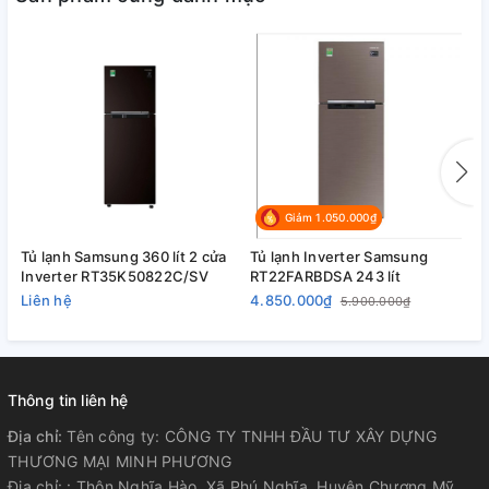
Giảm 1.050.000₫
Tủ lạnh Samsung 360 lít 2 cửa
Tủ lạnh Inverter Samsung
T
Inverter RT35K50822C/SV
RT22FARBDSA 243 lít
R
Liên hệ
4.850.000₫
4
5.900.000₫
Thông tin liên hệ
Địa chỉ:
Tên công ty: CÔNG TY TNHH ĐẦU TƯ XÂY DỰNG
THƯƠNG MẠI MINH PHƯƠNG
Địa chỉ: : Thôn Nghĩa Hào, Xã Phú Nghĩa, Huyện Chương Mỹ,