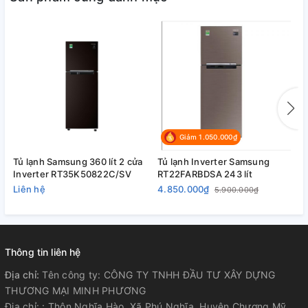
Giảm 1.050.000₫
Tủ lạnh Samsung 360 lít 2 cửa
Tủ lạnh Inverter Samsung
T
Inverter RT35K50822C/SV
RT22FARBDSA 243 lít
R
Liên hệ
4.850.000₫
4
5.900.000₫
Thông tin liên hệ
Địa chỉ:
Tên công ty: CÔNG TY TNHH ĐẦU TƯ XÂY DỰNG
THƯƠNG MẠI MINH PHƯƠNG
Địa chỉ: : Thôn Nghĩa Hào, Xã Phú Nghĩa, Huyện Chương Mỹ,