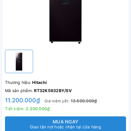
Thương hiệu:
Hitachi
Mã sản phẩm:
RT32K5932BY/SV
11.200.000₫
13.500.000₫
Giá niêm yết:
Tiết kiệm:
2.300.000₫
MUA NGAY
Giao tận nơi hoặc nhận tại cửa hàng