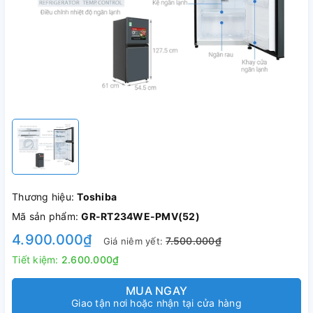
Thương hiệu:
Toshiba
Mã sản phẩm:
GR-RT234WE-PMV(52)
4.900.000₫
7.500.000₫
Giá niêm yết:
Tiết kiệm:
2.600.000₫
MUA NGAY
Giao tận nơi hoặc nhận tại cửa hàng