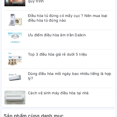
quy trình
Thái Lan
Điều hòa tủ đứng có mấy cục ? Nên mua loại
Mức tiêu thụ điện năng
điều hòa tủ đứng nào
Công suất tiêu thụ công bố theo TCVN:
Ưu điểm điều hòa âm trần Daikin
~ 0.77 kW/ngày
Công nghệ tiết kiệm điện:
Top 3 điều hòa giá rẻ dưới 5 triệu
Origin Inverter
Công nghệ bảo quản và làm lạnh
Dùng điều hòa mỗi ngày bao nhiêu tiếng là hợp
Công nghệ làm lạnh:
lý?
Làm lạnh đa chiều
Cách vệ sinh máy điều hòa tại nhà
Công nghệ bảo quản thực phẩm:
Bảo quản thực phẩm với công nghệ Multi Air FlowNgăn
Cooling Zone 0°C
Sản phẩm cùng danh mục