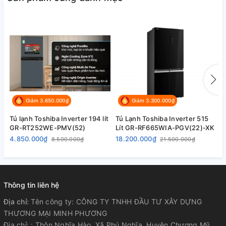
Công nghệ kháng khuẩn, khử mùi:
Công nghệ PureBio bộ lọc tinh thể Ag+
Thông tin lắp đặt
Kích thước - Khối lượng:
Cao 127.5 cm - Rộng 54.5 cm - Sâu 61 cm - Nặng 36 kg
Giảm 3.650.000₫
Giảm 3.300.000₫
Tủ lạnh Toshiba Inverter 194 lít
Tủ Lạnh Toshiba Inverter 515
T
GR-RT252WE-PMV(52)
Lít GR-RF665WIA-PGV(22)-XK
G
4.850.000₫
18.200.000₫
1
8.500.000₫
21.500.000₫
Thông tin liên hệ
Địa chỉ:
Tên công ty: CÔNG TY TNHH ĐẦU TƯ XÂY DỰNG
THƯƠNG MẠI MINH PHƯƠNG
Địa chỉ: : Thôn Nghĩa Hào, Xã Phú Nghĩa, Huyện Chương Mỹ,