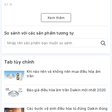
61 lít
Dung tích ngăn lạnh:
Xem thêm
119 lít
So sánh với các sản phẩm tương tự
Chất liệu cửa tủ lạnh:
Kim loại đen Sapphire
Chất liệu khay ngăn lạnh:
Tab tùy chỉnh
Kính chịu lực
Chất liệu ống dẫn gas, dàn lạnh:
Khi nào nên và không nên mua điều hòa âm
trần
Ống dẫn gas bằng Đồng và Sắt - Lá tản nhiệt bằng Nhôm
Báo giá điều hòa âm trần Daikin mới nhất 2020
Năm ra mắt:
2023
Các bước vệ sinh điều hòa tủ đứng Daikin đúng
Sản xuất tại: