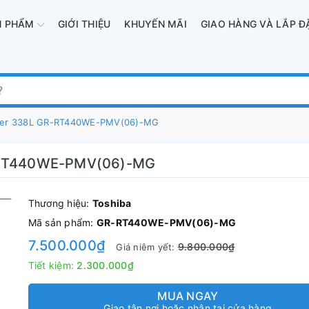
N PHẨM
GIỚI THIỆU
KHUYẾN MÃI
GIAO HÀNG VÀ LẮP Đ
erter 338L GR-RT440WE-PMV(06)-MG
GR-RT440WE-PMV(06)-MG
Thương hiệu:
Toshiba
Mã sản phẩm:
GR-RT440WE-PMV(06)-MG
7.500.000₫
9.800.000₫
Giá niêm yết:
Tiết kiệm:
2.300.000₫
MUA NGAY
Giao tận nơi hoặc nhận tại cửa hàng