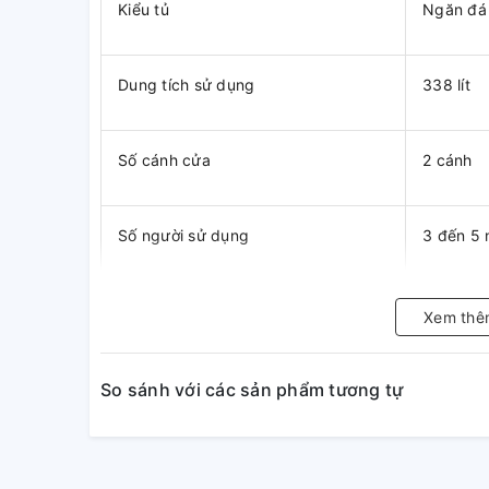
Kiểu tủ
Ngăn đá 
Dung tích sử dụng
338 lít
Số cánh cửa
2 cánh
Số người sử dụng
3 đến 5 
Dung tích ngăn đá
84 lít
Xem thê
Dung tích ngăn lạnh
254 lít
So sánh với các sản phẩm tương tự
Công nghệ tiết kiệm điện
Origin in