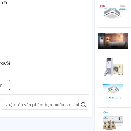
trên
người
m
verter