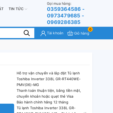
Gọi mua hàng:
0359364586 -
ẶT
TIN TỨC
0973479685 -
0969286385
0
Tài khoản
Giỏ hàng
Hỗ trợ vận chuyển và lắp đặt Tủ lạnh
Toshiba Inverter 338L GR-RT440WE-
PMV(06)-MG
Thanh toán thuận tiện, bằng tiền mặt,
chuyển khoản hoặc quẹt thẻ Visa
Bảo hành chính hãng 12 tháng
Tủ lạnh Toshiba Inverter 338L GR-