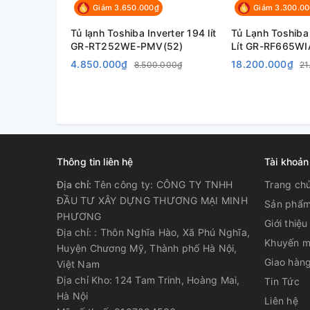
595 x 6
Giảm 3.650.000₫
Giảm 3.300.0
Kích thước - khối lượng
Tủ lạnh Toshiba Inverter 194 lít
Tủ Lạnh Toshiba 
58 kg
GR-RT252WE-PMV(52)
Lít GR-RF665WI
4.850.000₫
18.200.000₫
8.500.000₫
21
Nơi sản xuất
Trung q
Năm ra mắt
2021
Thông tin liên hệ
Tài khoản
Bảo hành chính hãng
24 tháng
Địa chỉ:
Tên công ty: CÔNG TY TNHH
Trang ch
ĐẦU TƯ XÂY DỰNG THƯƠNG MẠI MINH
Sản phẩ
PHƯƠNG
Giới thiệu
Hãng
Toshiba
Địa chỉ: : Thôn Nghĩa Hào, Xã Phú Nghĩa,
Khuyến m
Huyện Chương Mỹ, Thành phố Hà Nội,
Giao hàng
Việt Nam
Địa chỉ Kho: 124 Tam Trinh, Hoàng Mai,
Tin Tức
Hà Nội
Liên hệ