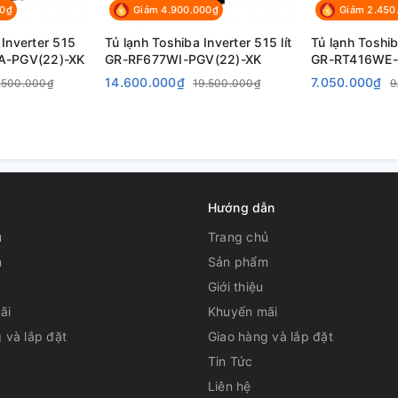
95 x 1724 mm
00₫
Giảm 4.900.000₫
Giảm 2.450
Inverter 515
Tủ lạnh Toshiba Inverter 515 lít
Tủ lạnh Toshib
A-PGV(22)-XK
GR-RF677WI-PGV(22)-XK
GR-RT416WE
14.600.000₫
7.050.000₫
.500.000₫
19.500.000₫
9
uốc
Hướng dẫn
ủ
Trang chủ
m
Sản phẩm
Giới thiệu
ãi
Khuyến mãi
 và lắp đặt
Giao hàng và lắp đặt
Tin Tức
Liên hệ