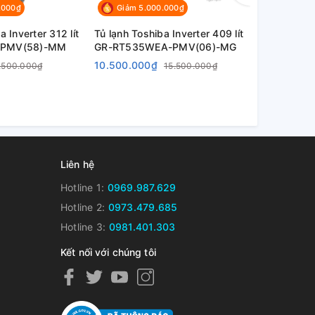
.000₫
Giảm 5.000.000₫
Giảm 3.
a Inverter 312 lít
Tủ lạnh Toshiba Inverter 409 lít
Tủ Lạnh Tos
-PMV(58)-MM
GR-RT535WEA-PMV(06)-MG
Lít GR-RT
10.500.000₫
5.500.000
.500.000₫
15.500.000₫
Liên hệ
Hotline 1:
0969.987.629
Hotline 2:
0973.479.685
Hotline 3:
0981.401.303
Kết nối với chúng tôi