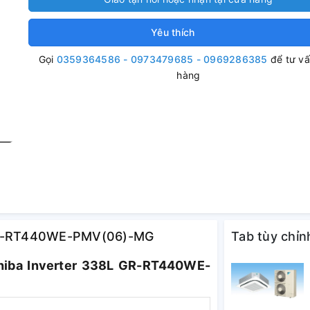
Yêu thích
Gọi
0359364586 - 0973479685 - 0969286385
để tư v
hàng
 GR-RT440WE-PMV(06)-MG
Tab tùy chỉn
oshiba Inverter 338L GR-RT440WE-