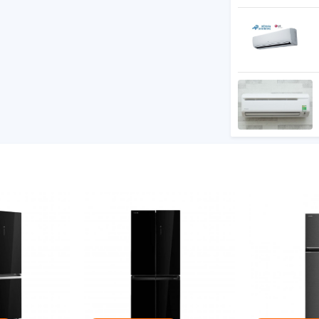
 đa chiều
diệt khuẩn với PureBio
 nhanh, lấy nước bên ngoài
 xám chống vân tay
 lực
ga bằng đồng, lá tản nhiệt bằng nhôm