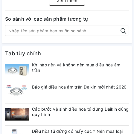
Xem thêm
Điều hòa âm trần LG 36000BTU ATNQ36GNLE7 hình thức
đẹp mắt, phù hợp lắp đặt cho các phòng có diện tích nhỏ
hơn 60m2 như nhà hàng, trường học, phòng họp, showroom,
So sánh với các sản phẩm tương tự
cửa hàng,...
Tab tùy chỉnh
Khi nào nên và không nên mua điều hòa âm
trần
Báo giá điều hòa âm trần Daikin mới nhất 2020
Các bước vệ sinh điều hòa tủ đứng Daikin đúng
quy trình
Điều hòa âm trần LG 36000BTU ATNQ36GNLE7
Thiết kế mặt nạ vuông đa hướng gió thổi, tròn 360 độ, phân
Điều hòa tủ đứng có mấy cục ? Nên mua loại
bổ đồng đều hơn đến mọi ngóc ngách căn phòng, mang lại