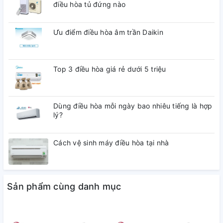
điều hòa tủ đứng nào
cảm giác dễ chịu mát mẻ nhất. Màu trắng tinh tế tôn vinh
căn phòng thêm sang trọng.
Ưu điểm điều hòa âm trần Daikin
Tích hợp chế độ inverter tiết kiệm điện lên tới 30% so với các
điều hòa thông thường nên bạn hoàn toàn an tâm về điện
năng tiêu thụ. ATNQ36GNLE7 có hiệu suất làm lạnh nhanh
Top 3 điều hòa giá rẻ dưới 5 triệu
hơn, hoạt động êm ái và giúp tăng tuổi thọ sản phẩm.
ATNQ36GNLE7
sử dụng điều khiển từ xa màn hình LCD to
dễ dàng cài đặt sử dụng cho mọi quý khách hàng
Dùng điều hòa mỗi ngày bao nhiêu tiếng là hợp
lý?
Tiết kiệm không gian phòng hiệu quả với dàn lạnh độ dày chỉ
204 mm, máy có thể lắp đặt bên dưới các trần nhà hẹp, dễ
Cách vệ sinh máy điều hòa tại nhà
dàng lắp đặt với mọi không gian.
Lắp đặt nhanh chóng dễ dàng, thuận tiện cho việc vệ sinh,
bảo trì bảo dưỡng sau này.
Sản phẩm cùng danh mục