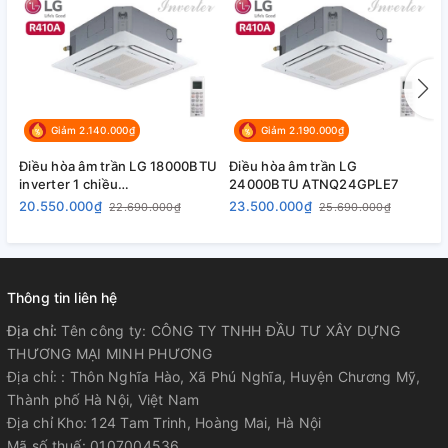
Giảm 2.140.000₫
Giảm 2.190.000₫
Điều hòa âm trần LG 18000BTU
Điều hòa âm trần LG
Đ
inverter 1 chiều
24000BTU ATNQ24GPLE7
A
ATNQ18GPLE6/ATUQ18GPLE6
20.550.000₫
23.500.000₫
2
22.690.000₫
25.690.000₫
Thông tin liên hệ
Địa chỉ:
Tên công ty: CÔNG TY TNHH ĐẦU TƯ XÂY DỰNG
THƯƠNG MẠI MINH PHƯƠNG
Địa chỉ: : Thôn Nghĩa Hào, Xã Phú Nghĩa, Huyện Chương Mỹ,
Thành phố Hà Nội, Việt Nam
Địa chỉ Kho: 124 Tam Trinh, Hoàng Mai, Hà Nội
Mã số thuế: 0107004536