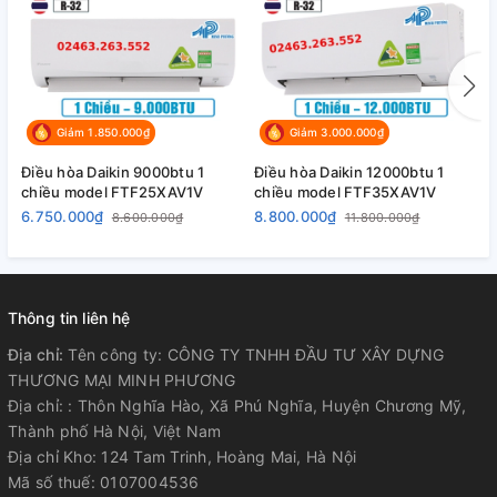
hao điện năng bằng cách sử dụng cảm biến hồng ngoại phát
hiện chuyển động của người trong phòng từ đó điều chỉnh
nhiệt độ cũng như hướng gió sao cho việc sử dụng điện
năng hữu ích đến mức tối đa giúp gia đình bạn tiết kiệm tiền
điện hàng tháng.
Giảm 1.850.000₫
Giảm 3.000.000₫
Điều hòa Daikin 9000btu 1
Điều hòa Daikin 12000btu 1
Đ
chiều model FTF25XAV1V
chiều model FTF35XAV1V
c
6.750.000₫
8.800.000₫
1
8.600.000₫
11.800.000₫
Thông tin liên hệ
Địa chỉ:
Tên công ty: CÔNG TY TNHH ĐẦU TƯ XÂY DỰNG
THƯƠNG MẠI MINH PHƯƠNG
Địa chỉ: : Thôn Nghĩa Hào, Xã Phú Nghĩa, Huyện Chương Mỹ,
Thành phố Hà Nội, Việt Nam
Daikin 2hp FTHF50RAMV cảm biết mắt thần thông minh
Địa chỉ Kho: 124 Tam Trinh, Hoàng Mai, Hà Nội
Mã số thuế: 0107004536