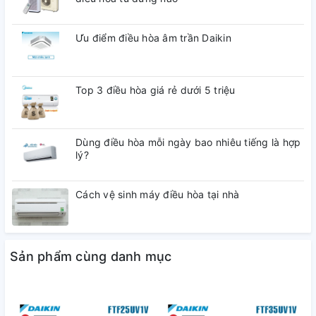
Ưu điểm điều hòa âm trần Daikin
Top 3 điều hòa giá rẻ dưới 5 triệu
FTHF50RVMV sự lựa chọn hoàn hảo cho mọi gia đình
Coanda luồng gió thông minh
Dùng điều hòa mỗi ngày bao nhiêu tiếng là hợp
lý?
Thiết kế Coanda luồng gió thông minh làm mát sẽ tỏa đều
khắp phòng. Bạn không phải chịu những luồng gió trực tiếp
Cách vệ sinh máy điều hòa tại nhà
vào cơ thể mà thay vào đó là cảm giác làm mát thoải mái dễ
chịu nhất. Ngoài ra, thiết kế độc đáo Coanda đem lại sự
sang trọng, lịch lãm phù hợp với mọi thiết kế nội thất gia đình
bạn.
Sản phẩm cùng danh mục
Mắt thần thông minh
Mắt thần thông minh của Daikin 2hp FTHF50VAMV ngăn tổn