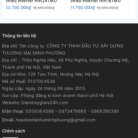
chiều inverter HIH24TMU
chiều inverter HIH18TMU
c
13.700.000₫
11.750.000₫
8
15.550.000₫
15.550.000₫
Thông tin liên hệ
Địa chỉ:
Tên công ty: CÔNG TY TNHH ĐẦU TƯ XÂY DỰNG
THƯƠNG MẠI MINH PHƯƠNG
Địa chỉ: : Thôn Nghĩa Hào, Xã Phú Nghĩa, Huyện Chương Mỹ,
Thành phố Hà Nội, Việt Nam
Địa chỉ Kho: 124 Tam Trinh, Hoàng Mai, Hà Nội
Mã số thuế: 0107004536
Ngày cấp: ngày 24 tháng 09 năm 2015.
Nơi cấp: Phòng đăng kí kinh doanh thành phố Hà Nội
Website: Dienmaygiare24h.com
Điện thoại:
0359364586 - 0973479685 - 0969286385
Email:
hoadondientuminhphuong@gmail.com
Chính sách