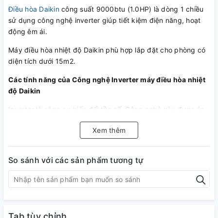
Điều hòa Daikin
công suất 9000btu (1.0HP) là dòng 1 chiều
sử dụng công nghệ inverter giúp tiết kiệm điện năng, hoạt
động êm ái.
Máy điều hòa nhiệt độ Daikin phù hợp lắp đặt cho phòng có
diện tích dưới 15m2.
Các tính năng của Công nghệ Inverter máy điều hòa nhiệt
độ Daikin
Inverter là công cụ biến đổi tần số. Công nghệ này được áp
dụng cho các thiết bị gia đình, điều khiển điện áp, cường độ
Xem thêm
và tần số điện.
Máy điều hòa Daikin inverter
có thể thay đổi
công suất sưởi hay làm lạnh bằng cách điều chỉnh tần số
cấp nguồn của máy nén. Trong khi đó, máy điều hòa Daikin
So sánh với các sản phẩm tương tự
loại thường có công suất sưởi hay làm lạnh cố định và chỉ có
thể điều khiển nhiệt độ trong nhà bằng cách chạy hay dừng
máy nén. Kết quả là, điều hòa không khí Inverter tiết kiệm
năng lượng và thoải mái hơn so với các máy điều hòa không
khí không Inverter.
Tab tùy chỉnh