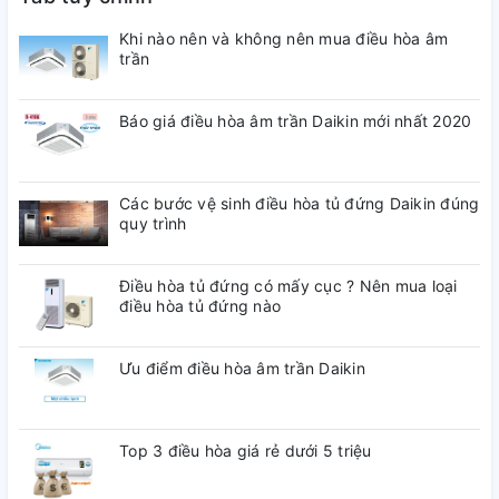
Khi nào nên và không nên mua điều hòa âm
trần
Làm lạnh nhanh
Máy điều hòa Daikin inverter đạt đến công suất cực đại
Báo giá điều hòa âm trần Daikin mới nhất 2020
ngay khi khởi động làm cho nhiệt độ phòng lạnh lên rất
nhanh.
Tiết Kiệm Năng Lượng
Các bước vệ sinh điều hòa tủ đứng Daikin đúng
quy trình
Sau khi nhiệt độ phòng đạt đến nhiệt độ cài đặt, bộ điều
khiển biến tần sẽ điều chỉnh công suất vận hành ở chế độ
Điều hòa tủ đứng có mấy cục ? Nên mua loại
thấp với điện năng tối thiểu để duy trì nhiệt độ này. Việc này
điều hòa tủ đứng nào
cho thấy máy Inverter tiết kiệm điện hơn máy không Inverter
vì máy không Inverter phải chạy hay dừng máy nén nhiều
Ưu điểm điều hòa âm trần Daikin
lần để duy trì nhiệt độ phòng, sẽ tiêu tốn năng lượng hơn.
Dễ chịu
Top 3 điều hòa giá rẻ dưới 5 triệu
Máy điều hòa daikin inverter điều chỉnh công suất dựa theo
sự thay đổi nhu cầu về tải lạnh, và chênh lệch giữa nhiệt độ