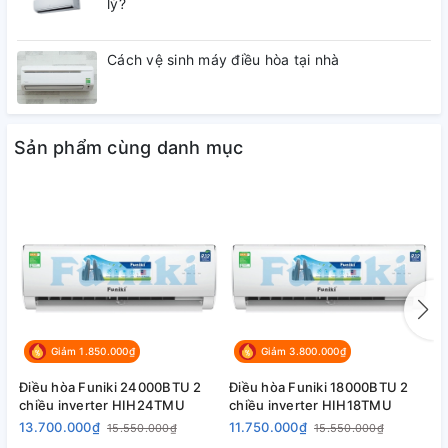
lý?
Cách vệ sinh máy điều hòa tại nhà
Sản phẩm cùng danh mục
Giảm 1.850.000₫
Giảm 3.800.000₫
Điều hòa Funiki 24000BTU 2
Điều hòa Funiki 18000BTU 2
Đ
chiều inverter HIH24TMU
chiều inverter HIH18TMU
c
13.700.000₫
11.750.000₫
8
15.550.000₫
15.550.000₫