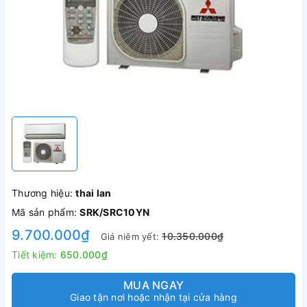
Thương hiệu:
thai lan
Mã sản phẩm:
SRK/SRC10YN
9.700.000₫
10.350.000₫
Giá niêm yết:
Tiết kiệm:
650.000₫
MUA NGAY
Giao tận nơi hoặc nhận tại cửa hàng